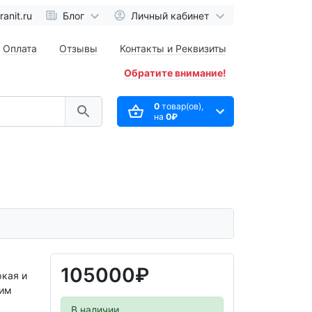
anit.ru
Блог
Личный кабинет
Оплата
Отзывы
Контакты и Реквизиты
Обратите внимание!
0
товар(ов),
на
0₽
105000₽
кая и
оим
В наличии