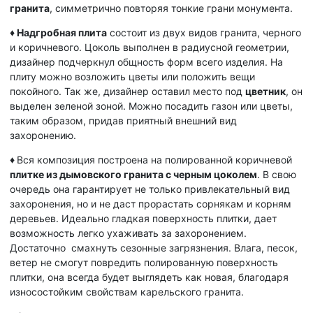
гранита
, симметрично повторяя тонкие грани монумента.
♦
Надгробная плита
состоит из двух видов гранита, черного
и коричневого. Цоколь выполнен в радиусной геометрии,
дизайнер подчеркнул общность форм всего изделия. На
плиту можно возложить цветы или положить вещи
покойного. Так же, дизайнер оставил место под
цветник
, он
выделен зеленой зоной. Можно посадить газон или цветы,
таким образом, придав приятный внешний вид
захоронению.
♦
Вся композиция построена на полированной коричневой
плитке из дымовского гранита с черным цоколем
. В свою
очередь она гарантирует не только привлекательный вид
захоронения, но и не даст прорастать сорнякам и корням
деревьев. Идеально гладкая поверхность плитки, дает
возможность легко ухаживать за захоронением.
Достаточно смахнуть сезонные загрязнения. Влага, песок,
ветер не смогут повредить полированную поверхность
плитки, она всегда будет выглядеть как новая, благодаря
износостойким свойствам карельского гранита.