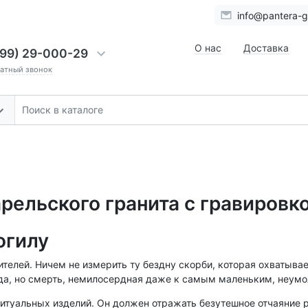
info@pantera-gr
О нас
Доставка
999) 29-000-29
ратный звонок
рельского гранита с гравировко
огилу
ителей. Ничем не измерить ту бездну скорби, которая охватыва
да, но смерть, немилосердная даже к самым маленьким, неумо
итуальных изделий. Он должен отражать безутешное отчаяние р