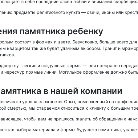
воплощает в себе последние слова любви и внимания скорбящих
ению предметы религиозного культа — свечи, иконы или крест
ния памятника ребенку
ослым состоит в формах и цвете. Безусловно, больше всего для
ым кварцитом так же будет удачным выбором. Гранит и мрамор 
тников.
одчеркнут легкие и воздушные формы — они прекрасно передают
и чересчур прямые линии. Могильное оформление должно быть, 
амятника в нашей компании
зличного уровня сложности. Опыт, помноженный на профессиона
ской смертью, мы стараемся относиться к клиенту с большим тр
зависящее, чтобы вам не пришлось жалеть об обращении к нам:
спектах выбора материала и формы будущего памятника, укажет